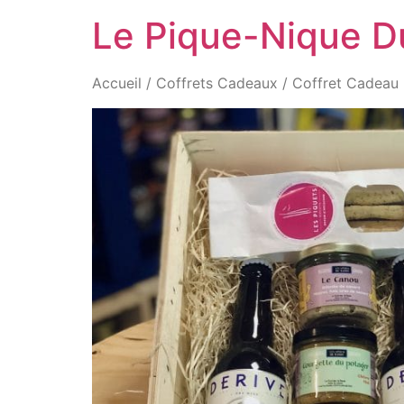
Aller
Le Pique-Nique D
au
contenu
Accueil
/
Coffrets Cadeaux
/ Coffret Cadeau