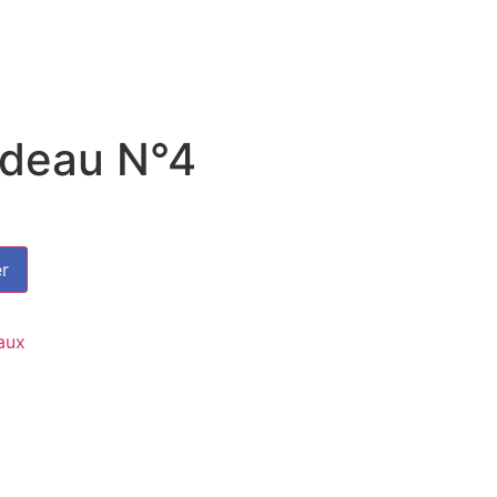
adeau N°4
er
aux