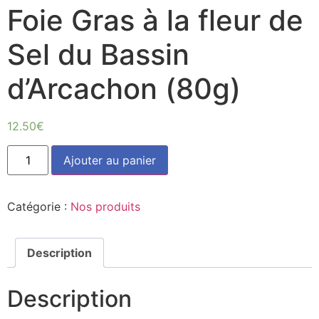
Foie Gras à la fleur de
Sel du Bassin
d’Arcachon (80g)
12.50
€
quantité
Ajouter au panier
de
Foie
Gras
à
Catégorie :
Nos produits
la
fleur
de
Sel
du
Description
Bassin
d'Arcachon
(80g)
Description