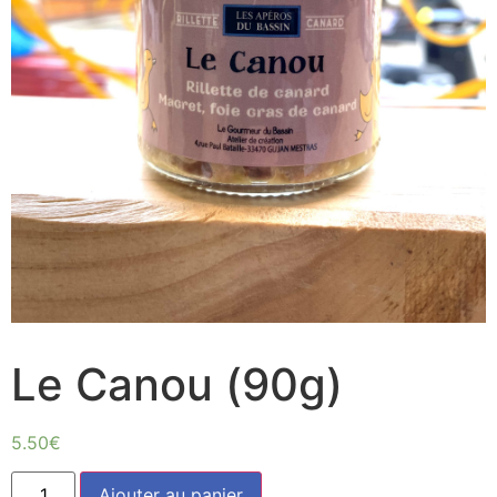
Le Canou (90g)
5.50
€
quantité
Ajouter au panier