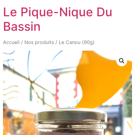
Aller
Le Pique-Nique Du
au
contenu
Bassin
Accueil
/
Nos produits
/ Le Canou (90g)