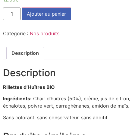
quantité
Ajouter au panier
de
Rillettes
d'Huîtres
BIO
Catégorie :
Nos produits
(90g)
Description
Description
Rillettes d’Huîtres BIO
Ingrédients:
Chair d’huitres (50%), crème, jus de citron,
échalotes, poivre vert, carraghénanes, amidon de maïs.
Sans colorant, sans conservateur, sans additif