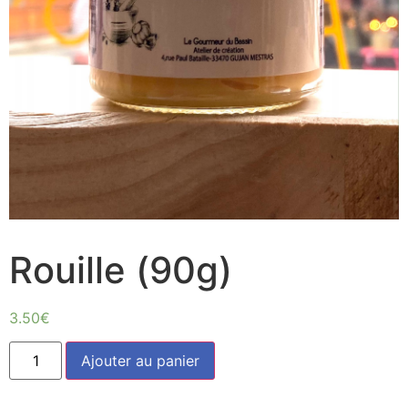
Rouille (90g)
3.50
€
quantité
Ajouter au panier
de
Rouille
(90g)