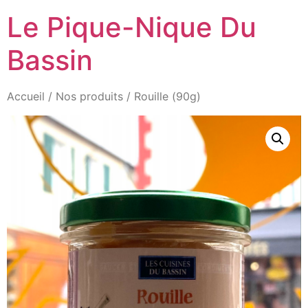
Aller
Le Pique-Nique Du
au
contenu
Bassin
Accueil
/
Nos produits
/ Rouille (90g)