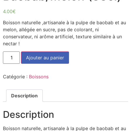
4.00
€
Boisson naturelle ,artisanale à la pulpe de baobab et au
melon, allégée en sucre, pas de colorant, ni
conservateur, ni arôme artificiel, texture similaire à un
nectar !
quantité
Ajouter au panier
de
Suprême
boisson
-
Catégorie :
Boissons
Baobab/Melon
(33cl)
Description
Description
Boisson naturelle, artisanale à la pulpe de baobab et au