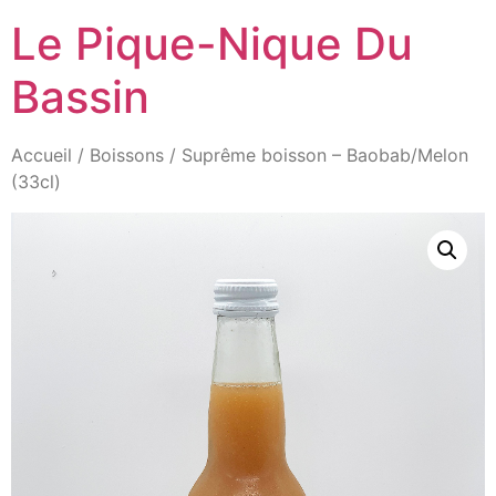
Aller
Le Pique-Nique Du
au
contenu
Bassin
Accueil
/
Boissons
/ Suprême boisson – Baobab/Melon
(33cl)