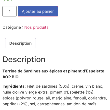
quantité
Ajouter au panier
de
Terrine
de
Sardines
Catégorie :
Nos produits
(90g)
Description
Description
Terrine de Sardines aux épices et piment d’Espelette
AOP BIO
Ingrédients:
Filet de sardines (50%), crème, vin blanc,
huile d’olive vierge extra, piment d’Espelette (1%),
épices (poivron rouge, ail, marjolaine, fenouil, coriandre,
paprika) (2%), sel, carraghénanes, amidon de maïs.